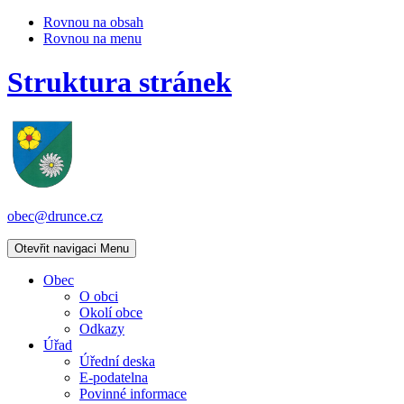
Rovnou na obsah
Rovnou na menu
Struktura stránek
obec@drunce.cz
Otevřit navigaci
Menu
Obec
O obci
Okolí obce
Odkazy
Úřad
Úřední deska
E-podatelna
Povinné informace