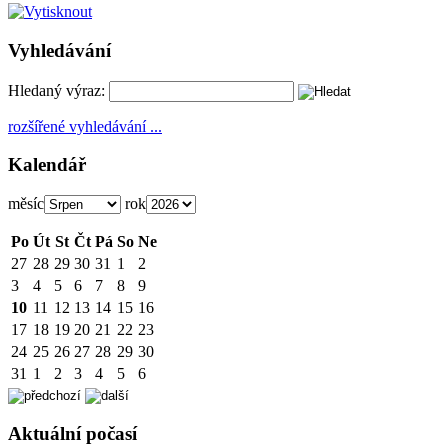
Vyhledávání
Hledaný výraz:
rozšířené vyhledávání ...
Kalendář
měsíc
rok
Po
Út
St
Čt
Pá
So
Ne
27
28
29
30
31
1
2
3
4
5
6
7
8
9
10
11
12
13
14
15
16
17
18
19
20
21
22
23
24
25
26
27
28
29
30
31
1
2
3
4
5
6
Aktuální počasí