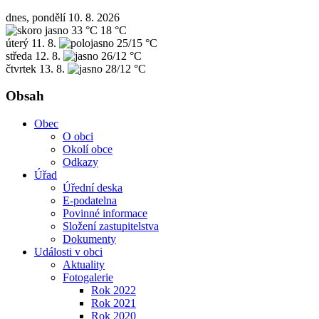
dnes, pondělí 10. 8. 2026
33 °C
18 °C
úterý
11. 8.
25/15 °C
středa
12. 8.
26/12 °C
čtvrtek
13. 8.
28/12 °C
Obsah
Obec
O obci
Okolí obce
Odkazy
Úřad
Úřední deska
E-podatelna
Povinné informace
Složení zastupitelstva
Dokumenty
Události v obci
Aktuality
Fotogalerie
Rok 2022
Rok 2021
Rok 2020