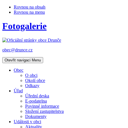
Rovnou na obsah
Rovnou na menu
Fotogalerie
obec@drunce.cz
Otevřit navigaci
Menu
Obec
O obci
Okolí obce
Odkazy
Úřad
Úřední deska
E-podatelna
Povinné informace
Složení zastupitelstva
Dokumenty
Události v obci
Aktuality