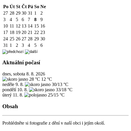
Po
Út
St
Čt
Pá
So
Ne
27
28
29
30
31
1
2
3
4
5
6
7
8
9
10
11
12
13
14
15
16
17
18
19
20
21
22
23
24
25
26
27
28
29
30
31
1
2
3
4
5
6
Aktuální počasí
dnes, sobota 8. 8. 2026
28 °C
12 °C
neděle
9. 8.
30/13 °C
pondělí
10. 8.
33/18 °C
úterý
11. 8.
25/15 °C
Obsah
Prohlédněte si fotografie z dění v naší obci i jejím okolí.