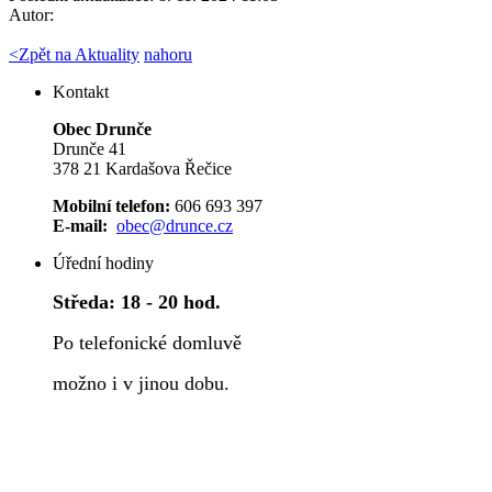
Autor:
<
Zpět na Aktuality
nahoru
Kontakt
Obec Drunče
Drunče 41
378 21 Kardašova Řečice
Mobilní telefon:
606 693 397
E-mail:
obec@drunce.cz
Úřední hodiny
Středa:
18 - 20 hod.
Po telefonické domluvě
možno i v jinou dobu.