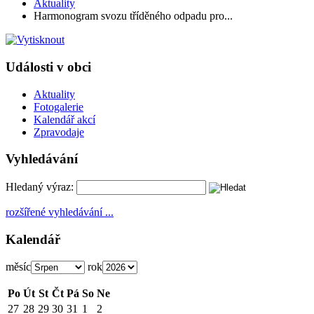
Aktuality
Harmonogram svozu tříděného odpadu pro...
Události v obci
Aktuality
Fotogalerie
Kalendář akcí
Zpravodaje
Vyhledávání
Hledaný výraz:
rozšířené vyhledávání ...
Kalendář
měsíc
rok
Po
Út
St
Čt
Pá
So
Ne
27
28
29
30
31
1
2