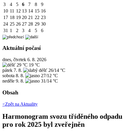
3
4
5
6
7
8
9
10
11
12
13
14
15
16
17
18
19
20
21
22
23
24
25
26
27
28
29
30
31
1
2
3
4
5
6
Aktuální počasí
dnes, čtvrtek 6. 8. 2026
29 °C
19 °C
pátek
7. 8.
26/14 °C
sobota
8. 8.
27/12 °C
neděle
9. 8.
31/14 °C
Obsah
<Zpět na
Aktuality
Harmonogram svozu tříděného odpadu
pro rok 2025 byl zveřejněn