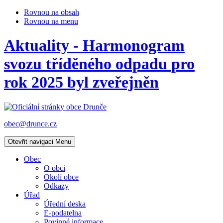
Rovnou na obsah
Rovnou na menu
Aktuality - Harmonogram
svozu tříděného odpadu pro
rok 2025 byl zveřejněn
obec@drunce.cz
Otevřit navigaci
Menu
Obec
O obci
Okolí obce
Odkazy
Úřad
Úřední deska
E-podatelna
Povinné informace