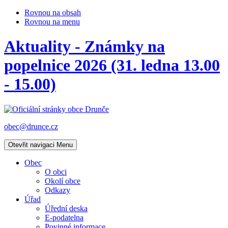
Rovnou na obsah
Rovnou na menu
Aktuality - Známky na
popelnice 2026 (31. ledna 13.00
- 15.00)
obec@drunce.cz
Otevřit navigaci
Menu
Obec
O obci
Okolí obce
Odkazy
Úřad
Úřední deska
E-podatelna
Povinné informace